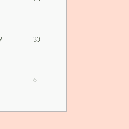
9
30
6