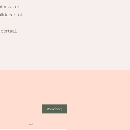
 nieuws en
uildagen of
 portaal.
Vandaag
zo