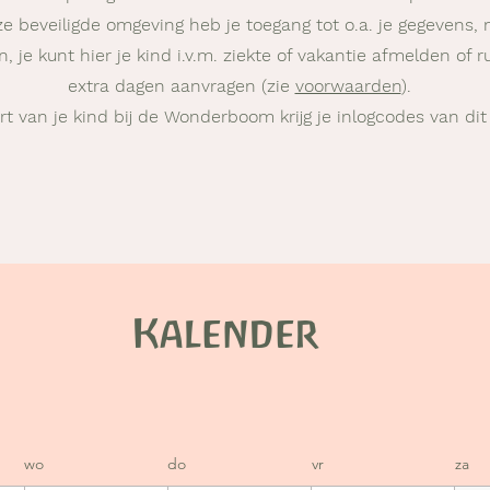
e beveiligde omgeving heb je toegang tot o.a. je gegevens,
 je kunt hier je kind i.v.m. ziekte of vakantie afmelden of r
extra dagen aanvragen (zie
voorwaarden
).
art van je kind bij de Wonderboom krijg je inlogcodes van dit
Kalender
wo
do
vr
za