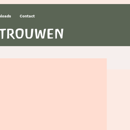
loads
Contact
rtrouwen