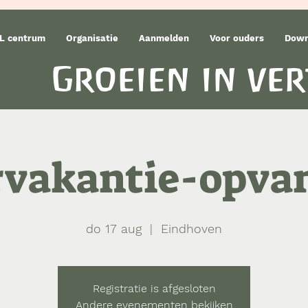
L centrum
Organisatie
Aanmelden
Voor ouders
Down
Groeien in ve
vakantie-opva
do 17 aug
  |  
Eindhoven
Registratie is afgesloten
Andere evenementen bekijken