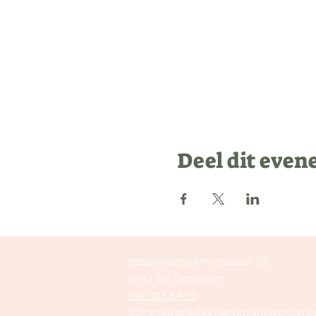
Deel dit eve
Bezoekadres Mimosalaan 28
5643 BN Eindhoven
040 213 84 79
administratie@kinderopvangwonderb