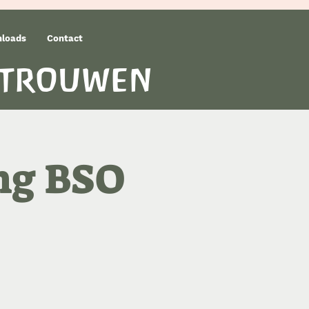
loads
Contact
rtrouwen
ng BSO