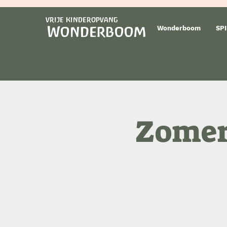
vrije kinderopvang
Wonderboom
Wonderboom
SPI
Zomer