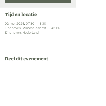
Tijd en locatie
02 mei 2024, 07:30 – 18:30
Eindhoven, Mimosalaan 28, 5643 BN
Eindhoven, Nederland
Deel dit evenement
Bezoekadres Mimosalaan 28
5643 BN Eindhoven
040 213 84 79
administratie@kinderopvangwonder