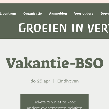
L centrum
Organisatie
Aanmelden
Voor ouders
Down
Groeien in ve
Vakantie-BSO
do 25 apr
  |  
Eindhoven
Tickets zijn niet te koop
Andere evenementen bekijken