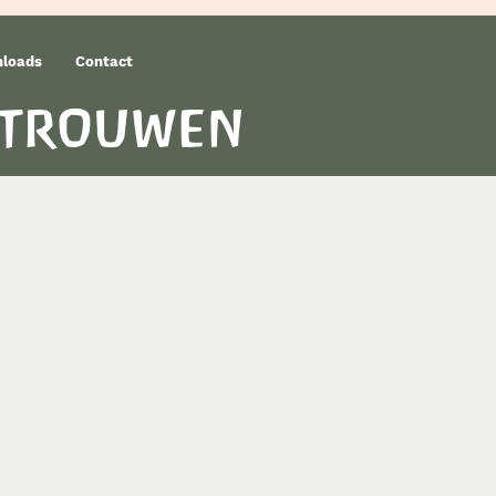
loads
Contact
rtrouwen