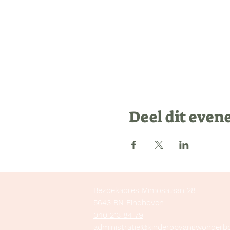
Deel dit eve
Bezoekadres Mimosalaan 28
5643 BN Eindhoven
040 213 84 79
administratie@kinderopvangwonderb