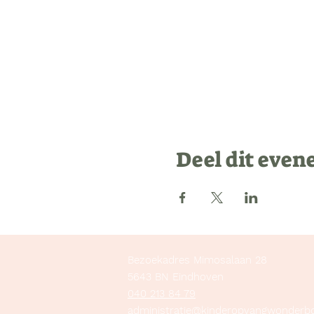
Deel dit eve
Bezoekadres Mimosalaan 28
5643 BN Eindhoven
040 213 84 79
administratie@kinderopvangwonderb