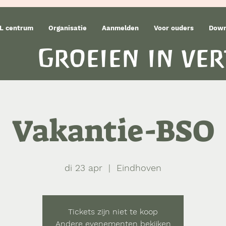
L centrum
Organisatie
Aanmelden
Voor ouders
Down
Groeien in ve
Vakantie-BSO
di 23 apr
  |  
Eindhoven
Tickets zijn niet te koop
Andere evenementen bekijken