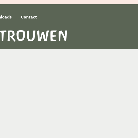
loads
Contact
rtrouwen