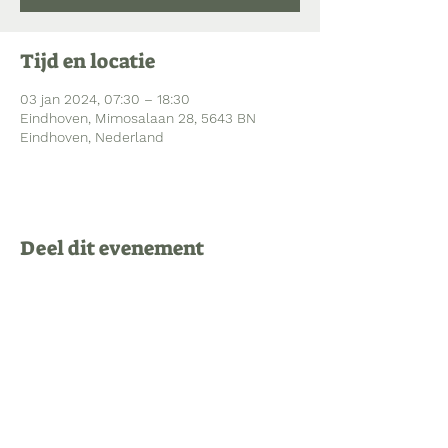
Tijd en locatie
03 jan 2024, 07:30 – 18:30
Eindhoven, Mimosalaan 28, 5643 BN
Eindhoven, Nederland
Deel dit evenement
Bezoekadres Mimosalaan 28
5643 BN Eindhoven
040 213 84 79
administratie@kinderopvangwonder