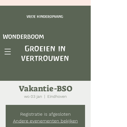
vrije kinderopvang
Wonderboom
Groeien in
vertrouwen
Vakantie-BSO
wo 03 jan
  |  
Eindhoven
Registratie is afgesloten
Andere evenementen bekijken