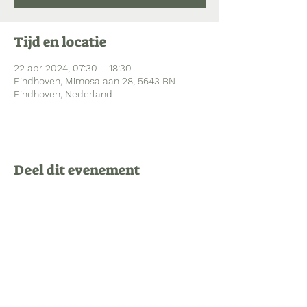
Tijd en locatie
22 apr 2024, 07:30 – 18:30
Eindhoven, Mimosalaan 28, 5643 BN
Eindhoven, Nederland
Deel dit evenement
Bezoekadres Mimosalaan 28
5643 BN Eindhoven
040 213 84 79
administratie@kinderopvangwonder